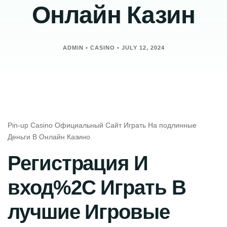
Онлайн Казин
ADMIN
•
CASINO
•
JULY 12, 2024
Pin-up Casino Официальный Сайт Играть На подлинные
Деньги В Онлайн Казино
Регистрация И
вход%2C Играть В
лучшие Игровые