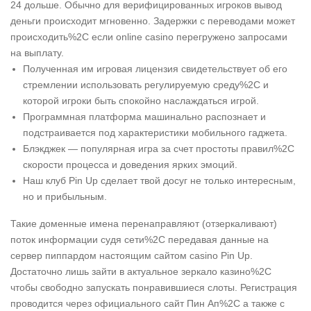
24 дольше. Обычно для верифицированных игроков вывод
деньги происходит мгновенно. Задержки с переводами может
происходить%2C если online casino перегружено запросами
на выплату.
Полученная им игровая лицензия свидетельствует об его
стремлении использовать регулируемую среду%2C и
которой игроки быть спокойно наслаждаться игрой.
Программная платформа машинально распознает и
подстраивается под характеристики мобильного гаджета.
Блэкджек — популярная игра за счет простоты правил%2C
скорости процесса и доведения ярких эмоций.
Наш клуб Pin Up сделает твой досуг не только интересным,
но и прибыльным.
Такие доменные имена перенаправляют (отзеркаливают)
поток информации судя сети%2C передавая данные на
сервер пиппардом настоящим сайтом casino Pin Up.
Достаточно лишь зайти в актуальное зеркало казино%2C
чтобы свободно запускать понравившиеся слоты. Регистрация
проводится через официального сайт Пин Ап%2C а также с