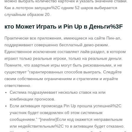
можно выбрать количество карточек и указать значение ставки.
Как а лототрон запущен%2C одним 52 шаров выбирается
случайным образом 20.
кто Может Играть и Pin Up в Деньги%3F
Практически все приложения, имеющиеся на сайте Пин-ап,
поддерживают совершенно бесплатный демо-режим.
Единственное исключение составляет лайв-раздел, в котором
играют только реальные игроки, только на реальные деньги.
Помните, что азартные игры могут быть рискованными, и не
существует “гарантированных способов выиграть. Следуйте
своим собственным ограничениям и стратегиям и играйте
ответственно.
Система подразумевает несколько ставок на или
комбинации прогнозов.
Если активация промокода Pin Up прошла успешней%2C
участник будет осведомлен об этом системным
сообщением.” “[newline]Если код окажется неправильным
или недействительным%2C то в активации будет отказано.