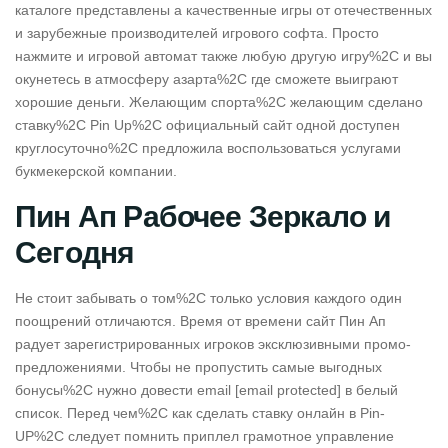
каталоге представлены а качественные игры от отечественных
и зарубежные производителей игрового софта. Просто
нажмите и игровой автомат также любую другую игру%2C и вы
окунетесь в атмосферу азарта%2C где сможете выиграют
хорошие деньги. Желающим спорта%2C желающим сделано
ставку%2C Pin Up%2C официальный сайт одной доступен
круглосуточно%2C предложила воспользоваться услугами
букмекерской компании.
Пин Ап Рабочее Зеркало и
Сегодня
Не стоит забывать о том%2C только условия каждого один
поощрений отличаются. Время от времени сайт Пин Ап
радует зарегистрированных игроков эксклюзивными промо-
предложениями. Чтобы не пропустить самые выгодных
бонусы%2C нужно довести email [email protected] в белый
список. Перед чем%2C как сделать ставку онлайн в Pin-
UP%2C следует помнить приплел грамотное управление