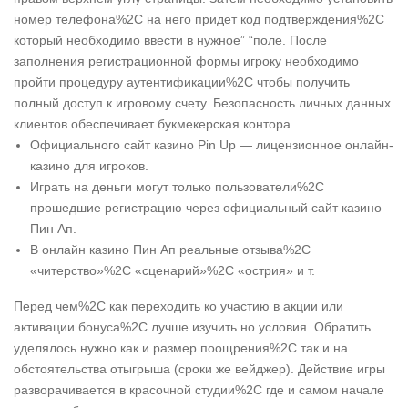
номер телефона%2C на него придет код подтверждения%2C
который необходимо ввести в нужное” “поле. После
заполнения регистрационной формы игроку необходимо
пройти процедуру аутентификации%2C чтобы получить
полный доступ к игровому счету. Безопасность личных данных
клиентов обеспечивает букмекерская контора.
Официального сайт казино Pin Up — лицензионное онлайн-
казино для игроков.
Играть на деньги могут только пользователи%2C
прошедшие регистрацию через официальный сайт казино
Пин Ап.
В онлайн казино Пин Ап реальные отзыва%2C
«читерство»%2C «сценарий»%2C «острия» и т.
Перед чем%2C как переходить ко участию в акции или
активации бонуса%2C лучше изучить но условия. Обратить
уделялось нужно как и размер поощрения%2C так и на
обстоятельства отыгрыша (сроки же вейджер). Действие игры
разворачивается в красочной студии%2C где и самом начале