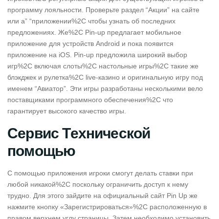
программу лояльности. Проверьте раздел “Акции” на сайте
или а” “приложении%2C чтобы узнать об последних
предложениях. Же%2C Pin-up предлагает мобильное
приложение для устройств Android и пока появится
приложение на iOS. Pin-up предложила широкий выбор
игр%2C включая слоты%2C настольные игры%2C такие же
блэкджек и рулетка%2C live-казино и оригинальную игру под
именем “Авиатор”. Эти игры разработаны несколькими вело
поставщиками программного обеспечения%2C что
гарантирует высокого качество игры.
Сервис Технической
помощью
С помощью приложения игроки смогут делать ставки при
любой никакой%2C поскольку ограничить доступ к нему
трудно. Для этого зайдите на официальный сайт Pin Up же
нажмите кнопку «Зарегистрироваться»%2C расположенную в
правом верхнем углу страницы. Затем необходимо установить