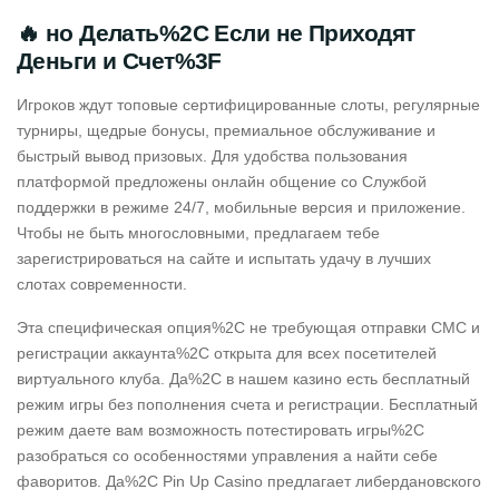
🔥 но Делать%2C Если не Приходят
Деньги и Счет%3F
Игроков ждут топовые сертифицированные слоты, регулярные
турниры, щедрые бонусы, премиальное обслуживание и
быстрый вывод призовых. Для удобства пользования
платформой предложены онлайн общение со Службой
поддержки в режиме 24/7, мобильные версия и приложение.
Чтобы не быть многословными, предлагаем тебе
зарегистрироваться на сайте и испытать удачу в лучших
слотах современности.
Эта специфическая опция%2C не требующая отправки СМС и
регистрации аккаунта%2C открыта для всех посетителей
виртуального клуба. Да%2C в нашем казино есть бесплатный
режим игры без пополнения счета и регистрации. Бесплатный
режим даете вам возможность потестировать игры%2C
разобраться со особенностями управления а найти себе
фаворитов. Да%2C Pin Up Casino предлагает либердановского