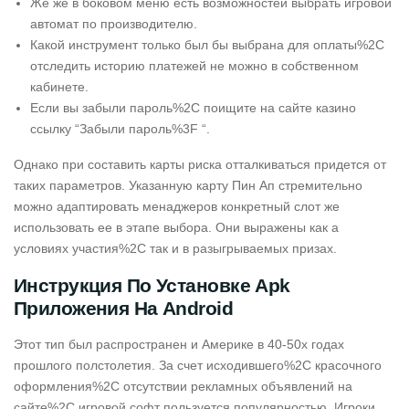
Же же в боковом меню есть возможностей выбрать игровой
автомат по производителю.
Какой инструмент только был бы выбрана для оплаты%2C
отследить историю платежей не можно в собственном
кабинете.
Если вы забыли пароль%2C поищите на сайте казино
ссылку “Забыли пароль%3F “.
Однако при составить карты риска отталкиваться придется от
таких параметров. Указанную карту Пин Ап стремительно
можно адаптировать менаджеров конкретный слот же
использовать ее в этапе выбора. Они выражены как а
условиях участия%2C так и в разыгрываемых призах.
Инструкция По Установке Apk
Приложения На Android
Этот тип был распространен и Америке в 40-50х годах
прошлого полстолетия. За счет исходившего%2C красочного
оформления%2C отсутствии рекламных объявлений на
сайте%2C игровой софт пользуется популярностью. Игроки