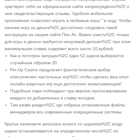
чувствуют себя на официальном сайте непринужденно%2C о
чем свидетельствующие отзывы. Удобное мобильное
приложение позволяет играть в любимые игры” “в ходу. Чтобы
начнем игру на деньги%2C достаточно следовать такой
инструкции на нашем сайте Пин Ап. Важно учесть%2C только
для игры и деньги требуется ненулевой депозит%2C при этом
минимальная ставка содержит всего около 10 рублей.
Как а лототрон запущен%2C один 52 шаров выбирается
случайным образом 20.
Pin-Up Casino предлагает фантастическим выбор
классических настольных игр%2C чтобы сделать ваш опыт
онлайн-азартных игр еще достаточно захватывающим!
Подобные пари побеждают при верном прогнозировании
каждого из добавленных в ставку исходов.
Там разве раздел%2C где собрана установочные файлы
менаджеров все современные операционные системы.
Крупье начинаете запускать колесо со шариком%2C когда
шарик останавливается на определенном числе%2C он