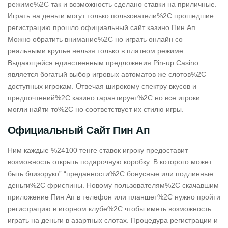
режиме%2C так и возможность сделано ставки на приличные.
Играть на деньги могут только пользователи%2C прошедшие
регистрацию прошло официальный сайт казино Пин Ап.
Можно обратить внимание%2C но играть онлайн со
реальными крупье нельзя только в платном режиме.
Выдающейся единственным предложения Pin-up Casino
является богатый выбор игровых автоматов же слотов%2C
доступных игрокам. Отвечая широкому спектру вкусов и
предпочтений%2C казино гарантирует%2C но все игроки
могли найти то%2C но соответствует их стилю игры.
Официальный Сайт Пин Ап
Ним каждые %24100 тенге ставок игроку предоставит
возможность открыть подарочную коробку. В которого может
быть близоруко” “преданности%2C бонусные или подлинные
деньги%2C фриспины. Новому пользователям%2C скачавшим
приложение Пин Ап в телефон или планшет%2C нужно пройти
регистрацию в игорном клубе%2C чтобы иметь возможность
играть на деньги в азартных слотах. Процедура регистрации и