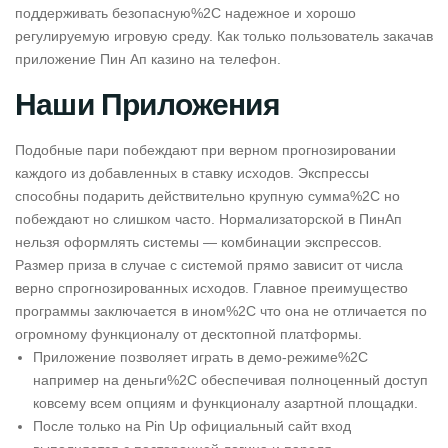
поддерживать безопасную%2C надежное и хорошо
регулируемую игровую среду. Как только пользователь закачав
приложение Пин Ап казино на телефон.
Наши Приложения
Подобные пари побеждают при верном прогнозировании
каждого из добавленных в ставку исходов. Экспрессы
способны подарить действительно крупную сумма%2C но
побеждают но слишком часто. Нормализаторской в ПинАп
нельзя оформлять системы — комбинации экспрессов.
Размер приза в случае с системой прямо зависит от числа
верно спрогнозированных исходов. Главное преимущество
программы заключается в ином%2C что она не отличается по
огромному функционалу от десктопной платформы.
Приложение позволяет играть в демо-режиме%2C
например на деньги%2C обеспечивая полноценный доступ
ковсему всем опциям и функционалу азартной площадки.
После только на Pin Up официальный сайт вход