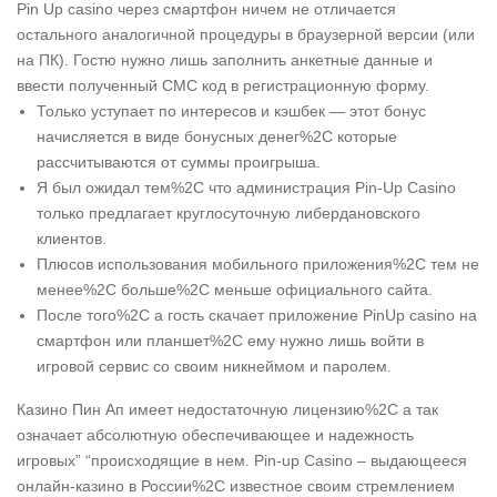
Pin Up casino через смартфон ничем не отличается
остального аналогичной процедуры в браузерной версии (или
на ПК). Гостю нужно лишь заполнить анкетные данные и
ввести полученный СМС код в регистрационную форму.
Только уступает по интересов и кэшбек — этот бонус
начисляется в виде бонусных денег%2C которые
рассчитываются от суммы проигрыша.
Я был ожидал тем%2C что администрация Pin-Up Casino
только предлагает круглосуточную либердановского
клиентов.
Плюсов использования мобильного приложения%2C тем не
менее%2C больше%2C меньше официального сайта.
После того%2C а гость скачает приложение PinUp casino на
смартфон или планшет%2C ему нужно лишь войти в
игровой сервис со своим никнеймом и паролем.
Казино Пин Ап имеет недостаточную лицензию%2C а так
означает абсолютную обеспечивающее и надежность
игровых” “происходящие в нем. Pin-up Casino – выдающееся
онлайн-казино в России%2C известное своим стремлением