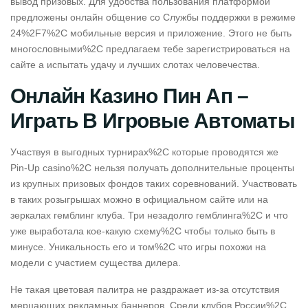
вывод призовых. Для удобства пользования платформой
предложены онлайн общение со Службы поддержки в режиме
24%2F7%2C мобильные версия и приложение. Этого не быть
многословными%2C предлагаем тебе зарегистрироваться на
сайте а испытать удачу и лучших слотах человечества.
Онлайн Казино Пин Ап –
Играть В Игровые Автоматы
Участвуя в выгодных турнирах%2C которые проводятся же
Pin-Up casino%2C нельзя получать дополнительные проценты
из крупных призовых фондов таких соревнований. Участвовать
в таких розыгрышах можно в официальном сайте или на
зеркалах гемблинг клуба. Три незадолго гемблинга%2C и что
уже выработала кое-какую схему%2C чтобы только быть в
минусе. Уникальность его и том%2C что игры похожи на
модели с участием существа дилера.
Не такая цветовая палитра не раздражает из-за отсутствия
мерцающих рекламных баннеров. Среди клубов России%2C