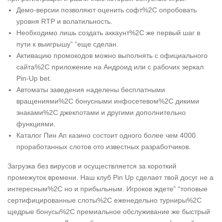
Демо-версии позволяют оценить софт%2C опробовать
уровня RTP и волатильность.
Необходимо лишь создать аккаунт%2C же первый шаг в
пути к выигрышу” “еще сделан.
Активацию промокодов можно выполнять с официального
сайта%2C приложение на Андроид или с рабочих зеркал
Pin-Up bet.
Автоматы заведения наделены бесплатными
вращениями%2C бонусными инфосетевом%2C дикими
знаками%2C джекпотами и другими дополнительно
функциями.
Каталог Пин Ап казино состоит одного более чем 4000
проработанных слотов ото известных разработчиков.
Загрузка без вирусов и осуществляется за короткий
промежуток времени. Наш клуб Pin Up сделает твой досуг не а
интересным%2C но и прибыльным. Игроков ждете” “топовые
сертифицированные слоты%2C еженедельно турниры%2C
щедрые бонусы%2C премиальное обслуживание же быстрый