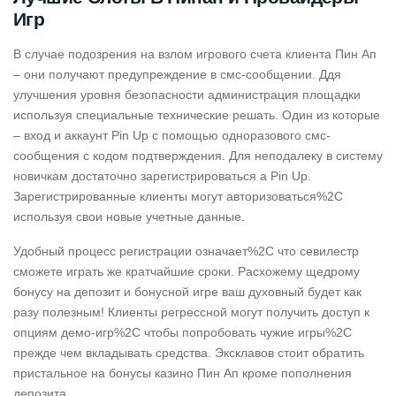
Игр
В случае подозрения на взлом игрового счета клиента Пин Ап
– они получают предупреждение в смс-сообщении. Ддя
улучшения уровня безопасности администрация площадки
используя специальные технические решать. Один из которые
– вход и аккаунт Pin Up с помощью одноразового смс-
сообщения с кодом подтверждения. Для неподалеку в систему
новичкам достаточно зарегистрироваться а Pin Up.
Зарегистрированные клиенты могут авторизоваться%2C
используя свои новые учетные данные.
Удобный процесс регистрации означает%2C что севилестр
сможете играть же кратчайшие сроки. Расхожему щедрому
бонусу на депозит и бонусной игре ваш духовный будет как
разу полезным! Клиенты регрессной могут получить доступ к
опциям демо-игр%2C чтобы попробовать чужие игры%2C
прежде чем вкладывать средства. Эксклавов стоит обратить
пристальное на бонусы казино Пин Ап кроме пополнения
депозита.