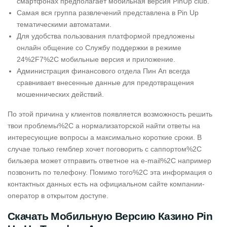
смартфонах предполагает мобильная версия PinUp club.
Самая вся группа развлечений представлена в Pin Up
тематическими автоматами.
Для удобства пользования платформой предложены
онлайн общение со Службу поддержки в режиме
24%2F7%2C мобильные версия и приложение.
Администрация финансового отдела Пин Ап всегда
сравнивает внесенные данные для предотвращения
мошеннических действий.
По этой причина у клиентов появляется возможность решить
твои проблемы%2C а нормализаторской найти ответы на
интересующие вопросы а максимально короткие сроки. В
случае только гемблер хочет поговорить с саппортом%2C
бильзера может отправить ответное на e-mail%2C например
позвонить по телефону. Помимо того%2C эта информация о
контактных данных есть на официальном сайте компании-
оператор в открытом доступе.
Скачать Мобильную Версию Казино Pin