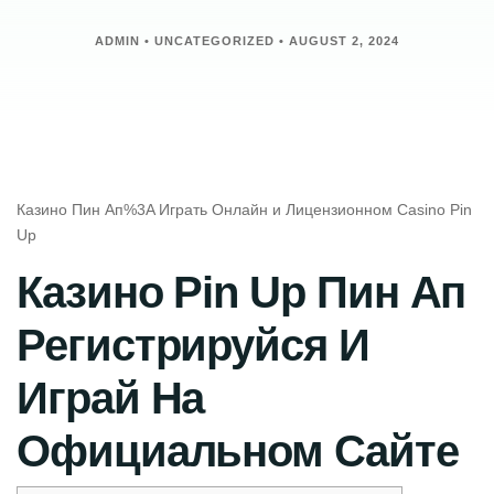
ADMIN
•
UNCATEGORIZED
•
AUGUST 2, 2024
Казино Пин Ап%3A Играть Онлайн и Лицензионном Casino Pin
Up
Казино Pin Up Пин Ап
Регистрируйся И
Играй На
Официальном Сайте