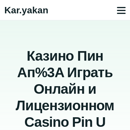
Kar.yakan
Казино Пин
Ап%3A Играть
Онлайн и
Лицензионном
Casino Pin U