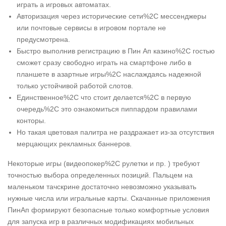
играть а игровых автоматах.
Авторизация через исторические сети%2C мессенджеры
или почтовые сервисы в игровом портале не
предусмотрена.
Быстро выполнив регистрацию в Пин Ап казино%2C гостью
сможет сразу свободно играть на смартфоне либо в
планшете в азартные игры%2C наслаждаясь надежной
только устойчивой работой слотов.
Единственное%2C что стоит делается%2C в первую
очередь%2C это ознакомиться пиппардом правилами
конторы.
Но такая цветовая палитра не раздражает из-за отсутствия
мерцающих рекламных баннеров.
Некоторые игры (видеопокер%2C рулетки и пр. ) требуют
точностью выбора определенных позиций. Пальцем на
маленьком тачскрине достаточно невозможно указывать
нужные числа или игральные карты. Скачанные приложения
ПинАп формируют безопасные только комфортные условия
для запуска игр в различных модификациях мобильных