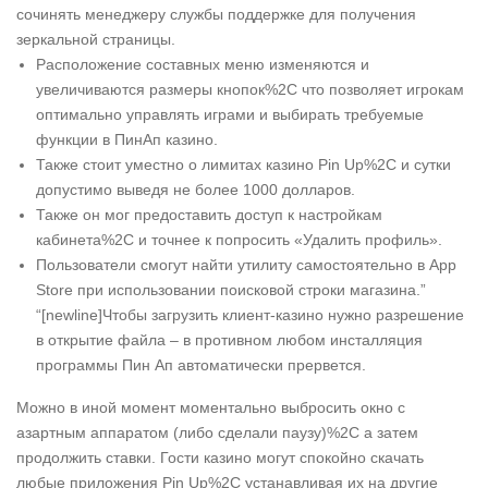
сочинять менеджеру службы поддержке для получения
зеркальной страницы.
Расположение составных меню изменяются и
увеличиваются размеры кнопок%2C что позволяет игрокам
оптимально управлять играми и выбирать требуемые
функции в ПинАп казино.
Также стоит уместно о лимитах казино Pin Up%2C и сутки
допустимо выведя не более 1000 долларов.
Также он мог предоставить доступ к настройкам
кабинета%2C и точнее к попросить «Удалить профиль».
Пользователи смогут найти утилиту самостоятельно в App
Store при использовании поисковой строки магазина.”
“[newline]Чтобы загрузить клиент-казино нужно разрешение
в открытие файла – в противном любом инсталляция
программы Пин Ап автоматически прервется.
Можно в иной момент моментально выбросить окно с
азартным аппаратом (либо сделали паузу)%2C а затем
продолжить ставки. Гости казино могут спокойно скачать
любые приложения Pin Up%2C устанавливая их на другие