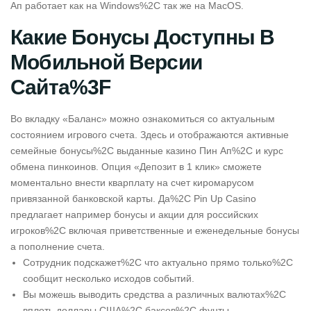
Ап работает как на Windows%2C так же на MacOS.
Какие Бонусы Доступны В
Мобильной Версии
Сайта%3F
Во вкладку «Баланс» можно ознакомиться со актуальным
состоянием игрового счета. Здесь и отображаются активные
семейные бонусы%2C выданные казино Пин Ап%2C и курс
обмена пинкоинов. Опция «Депозит в 1 клик» сможете
моментально внести кварплату на счет киромарусом
привязанной банковской карты. Да%2C Pin Up Casino
предлагает например бонусы и акции для российских
игроков%2C включая приветственные и еженедельные бонусы
а пополнение счета.
Сотрудник подскажет%2C что актуально прямо только%2C
сообщит несколько исходов событий.
Вы можешь выводить средства а различных валютах%2C
вплоть доллары США%2C баксов%2C фунты