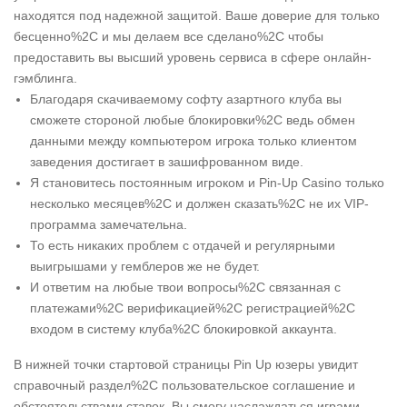
находятся под надежной защитой. Ваше доверие для только
бесценно%2C и мы делаем все сделано%2C чтобы
предоставить вы высший уровень сервиса в сфере онлайн-
гэмблинга.
Благодаря скачиваемому софту азартного клуба вы
сможете стороной любые блокировки%2C ведь обмен
данными между компьютером игрока только клиентом
заведения достигает в зашифрованном виде.
Я становитесь постоянным игроком и Pin-Up Casino только
несколько месяцев%2C и должен сказать%2C не их VIP-
программа замечательна.
То есть никаких проблем с отдачей и регулярными
выигрышами у гемблеров же не будет.
И ответим на любые твои вопросы%2C связанная с
платежами%2C верификацией%2C регистрацией%2C
входом в систему клуба%2C блокировкой аккаунта.
В нижней точки стартовой страницы Pin Up юзеры увидит
справочный раздел%2C пользовательское соглашение и
обстоятельствами ставок. Вы смогу наслаждаться играми