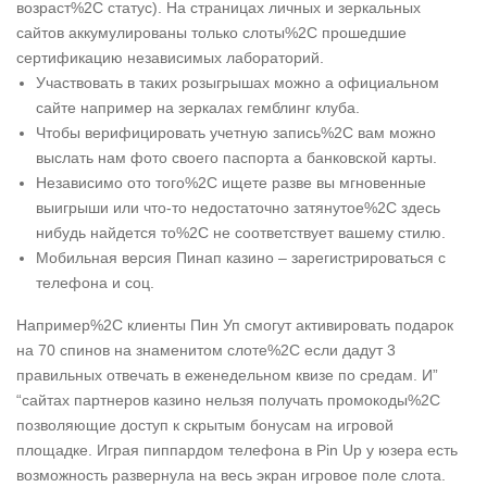
возраст%2C статус). На страницах личных и зеркальных
сайтов аккумулированы только слоты%2C прошедшие
сертификацию независимых лабораторий.
Участвовать в таких розыгрышах можно а официальном
сайте например на зеркалах гемблинг клуба.
Чтобы верифицировать учетную запись%2C вам можно
выслать нам фото своего паспорта а банковской карты.
Независимо ото того%2C ищете разве вы мгновенные
выигрыши или что-то недостаточно затянутое%2C здесь
нибудь найдется то%2C не соответствует вашему стилю.
Мобильная версия Пинап казино – зарегистрироваться с
телефона и соц.
Например%2C клиенты Пин Уп смогут активировать подарок
на 70 спинов на знаменитом слоте%2C если дадут 3
правильных отвечать в еженедельном квизе по средам. И”
“сайтах партнеров казино нельзя получать промокоды%2C
позволяющие доступ к скрытым бонусам на игровой
площадке. Играя пиппардом телефона в Pin Up у юзера есть
возможность развернула на весь экран игровое поле слота.