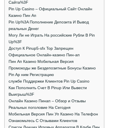
Сайта%3F
Pin Up Casino – Официальный Сайт Онлайн
Казино Пин Ап
Pin Up%3A Пополнение Депозита И Вывод
реальных Денег
Могу Ли не Играть На российские Рубли В Pin
Up%3F
Доступ К Pinup5-sfx Top Запрещен
Официальное Онлайн-казино Пин-ап
Пин Ап Казино Мобильная Версия
Промокоды же Бездепозитные Бонусы Казино
Pin Ap ним Регистрацию
службе Поддержки Клиентов Pin Up Casino
Как Пополнить Счет В Pinup Или Вывести
Выигрыш%3F
Онлайн Казино Пинап – Обзор и Отзывы
Реальных поголовие На Сегодня
Мобильная Версия Пин Уп Казино На Телефон
Ознакомьтесь С Отзывами Клиентов
Список Лучших Игровых Аппаратов В Клубе Пин