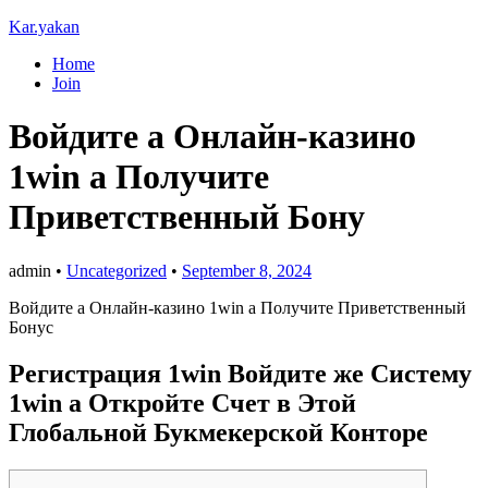
Kar.yakan
Home
Join
Войдите а Онлайн-казино
1win а Получите
Приветственный Бону
admin
•
Uncategorized
•
September 8, 2024
Войдите а Онлайн-казино 1win а Получите Приветственный
Бонус
Регистрация 1win Войдите же Систему
1win а Откройте Счет в Этой
Глобальной Букмекерской Конторе