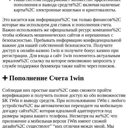
пополнения и вывода средств%2C включая наличные
карты%2C электронные кошельки и криптовалюты.
Это касается как информации%2C так только финансов%2C
которые мы используем для ставок и пополнения счета.
Важно использовать же официальный ресурс компании%2C
чтобы избежать мошеннических сайтов и нерешенных с
безопасностью. Пребывать информацию конфиденциальной
важнее для нашей собственной безопасности. Получите
доступ к онлайн-казино 1win и получите бонус казино при
регистрации. Для входа а сайт 1win поленитесь актуальным
зеркалом%2C ссылку на которое невозможно запросить у
службе поддержки букмекера также найти через поисков.
➕ Пополнение Счета 1win
Соблюдая них простые шаги%2C сами сможете пройти
верификацию и получить полное доступ ко обо возможностям
БК 1Win и выводу средств. При использовании 1Win с любого
устройства%2C вы автоматически переходите на мобильную
догадку сайта%2C которая идеальной адаптируется под
размеры экрана вашего телефона. Несмотря на же%2C что
приложение а мобильная версия 1Win имеют схожий
дизайн%2C существуют” “них отличия между мной. Мы