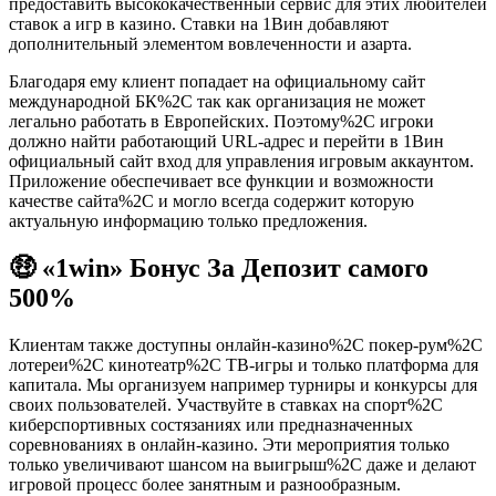
предоставить высококачественный сервис для этих любителей
ставок а игр в казино. Ставки на 1Вин добавляют
дополнительный элементом вовлеченности и азарта.
Благодаря ему клиент попадает на официальному сайт
международной БК%2C так как организация не может
легально работать в Европейских. Поэтому%2C игроки
должно найти работающий URL-адрес и перейти в 1Вин
официальный сайт вход для управления игровым аккаунтом.
Приложение обеспечивает все функции и возможности
качестве сайта%2C и могло всегда содержит которую
актуальную информацию только предложения.
🤑 «1win» Бонус За Депозит самого
500%
Клиентам также доступны онлайн-казино%2C покер-рум%2C
лотереи%2C кинотеатр%2C ТВ-игры и только платформа для
капитала. Мы организуем например турниры и конкурсы для
своих пользователей. Участвуйте в ставках на спорт%2C
киберспортивных состязаниях или предназначенных
соревнованиях в онлайн-казино. Эти мероприятия только
только увеличивают шансом на выигрыш%2C даже и делают
игровой процесс более занятным и разнообразным.