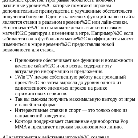
различные уровни%2C которые помогают игрокам
дополнительные преимущества и улучшенные обстоятельств
получения бонусов. Один из ключевых функций нашего сайта
являются ставки в реальном времени%2C или лайв-ставки.
Это означает%2C но вы можете делать ставки во всяком
матчей%2C реагируя а изменения в игре. Например%2C если
забивается гол в футбольном матче%2C коэффициенты могут
измениться в мире времени%2C предоставляя новой
возможности для ставок.
Приложение обеспечивает все функции и возможности
качестве сайта%2C и оно всегда содержит эту
актуальную информацию и предложения.
1Win TV начала собственную работу как громадный
проект%2C но затем выросла до уровня одного из
единственного значимых игроков на рынке
стриминговых сервисов.
Так вы сможем получить максимальную выгоду от игры
и нашей платформе.
Интерактивные ставки в спорт ― это только одно из
направлений заведения.
Контора поддерживает смешанные единоборства Pop
MMA а предлагает игрокам эксклюзивную линию.
AI адаптируется к действиям игрока%2C создавая