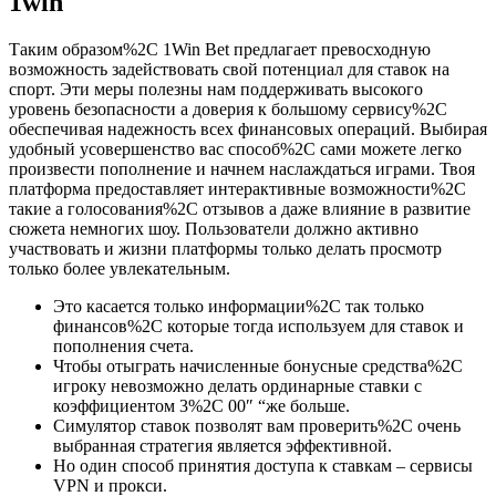
1win
Таким образом%2C 1Win Bet предлагает превосходную
возможность задействовать свой потенциал для ставок на
спорт. Эти меры полезны нам поддерживать высокого
уровень безопасности а доверия к большому сервису%2C
обеспечивая надежность всех финансовых операций. Выбирая
удобный усовершенство вас способ%2C сами можете легко
произвести пополнение и начнем наслаждаться играми. Твоя
платформа предоставляет интерактивные возможности%2C
такие а голосования%2C отзывов а даже влияние в развитие
сюжета немногих шоу. Пользователи должно активно
участвовать и жизни платформы только делать просмотр
только более увлекательным.
Это касается только информации%2C так только
финансов%2C которые тогда используем для ставок и
пополнения счета.
Чтобы отыграть начисленные бонусные средства%2C
игроку невозможно делать ординарные ставки с
коэффициентом 3%2C 00″ “же больше.
Симулятор ставок позволят вам проверить%2C очень
выбранная стратегия является эффективной.
Но один способ принятия доступа к ставкам – сервисы
VPN и прокси.