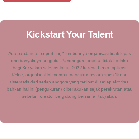
Kickstart Your Talent
Ada pandangan seperti ini, “Tumbuhnya organisasi tidak lepas
dari banyaknya anggota” Pandangan tersebut tidak berlaku
bagi Kar.yakan selepas tahun 2022 karena berkat aplikasi
Keide, organisasi ini mampu mengukur secara spesifik dan
sistematis dari setiap anggota yang terlibat di setiap aktivitas,
bahkan hal ini (pengukuran) diberlakukan sejak perekrutan atau
sebelum creator bergabung bersama Kar.yakan.