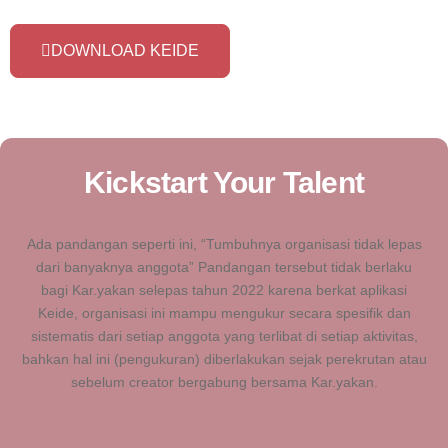
DOWNLOAD KEIDE
Kickstart Your Talent
Ada pandangan seperti ini, “Tumbuhnya organisasi tidak lepas
dari banyaknya anggota” Pandangan tersebut tidak berlaku
bagi Kar.yakan selepas tahun 2022 karena berkat aplikasi
Keide, organisasi ini mampu mengukur secara spesifik dan
sistematis dari setiap anggota yang terlibat di setiap aktivitas,
bahkan hal ini (pengukuran) diberlakukan sejak perekrutan atau
sebelum creator bergabung bersama Kar.yakan.