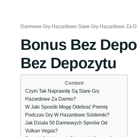
Darmowe Gry Hazardowe Stare Gry Hazardowe Za 
Bonus Bez Depoz
Bez Depozytu
Content
Czym Tak Naprawdę Są Stare Gry
Hazardowe Za Darmo?
W Jaki Sposób Mogę Odebrać Premię
Podczas Gry W Hazardowe Siódemki?
Jak Działa 50 Darmowych Spinów Od
Vulkan Vegas?