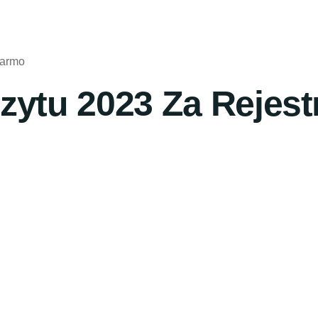
Darmo
ytu 2023 Za Rejest