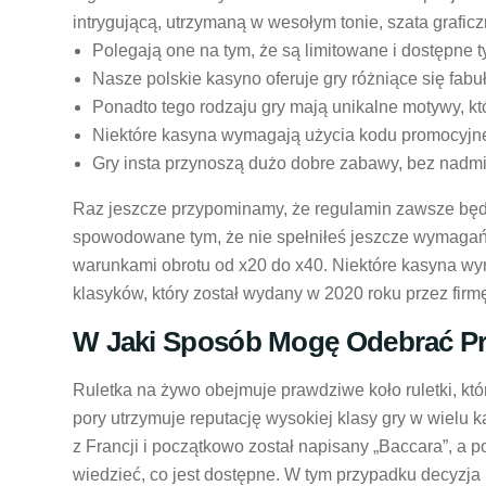
intrygującą, utrzymaną w wesołym tonie, szata grafic
Polegają one na tym, że są limitowane i dostępne t
Nasze polskie kasyno oferuje gry różniące się fabuł
Ponadto tego rodzaju gry mają unikalne motywy, któ
Niektóre kasyna wymagają użycia kodu promocyjneg
Gry insta przynoszą dużo dobre zabawy, bez nadmi
Raz jeszcze przypominamy, że regulamin zawsze będz
spowodowane tym, że nie spełniłeś jeszcze wymagań d
warunkami obrotu od x20 do x40. Niektóre kasyna wym
klasyków, który został wydany w 2020 roku przez firm
W Jaki Sposób Mogę Odebrać P
Ruletka na żywo obejmuje prawdziwe koło ruletki, któr
pory utrzymuje reputację wysokiej klasy gry w wielu 
z Francji i początkowo został napisany „Baccara”, 
wiedzieć, co jest dostępne. W tym przypadku decyzj