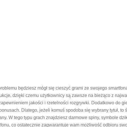
roblemu będziesz mógł się cieszyć grami ze swojego smartfona
ukcje, dzięki czemu użytkownicy są zawsze na bieżąco z najw
zapewnieniem jakości i rzetelności rozgrywki. Dodatkowo do g
 bonusach. Dlatego, jeżeli komuś spodoba się wybrany tytuł, to
ny. W tego typu grach znajdziesz darmowe spiny, symbole dziki
efonu, co ostatecznie zagwarantuje wam możliwość odbioru swo