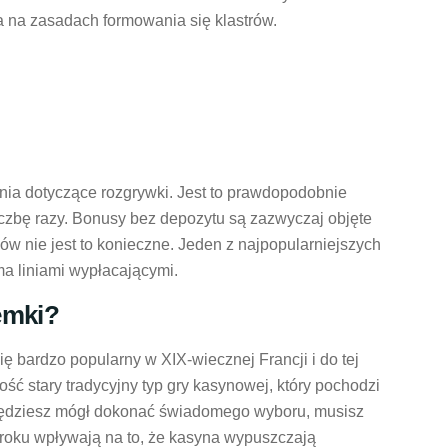
ła na zasadach formowania się klastrów.
nia dotyczące rozgrywki. Jest to prawdopodobnie
iczbę razy. Bonusy bez depozytu są zazwyczaj objęte
w nie jest to konieczne. Jeden z najpopularniejszych
ma liniami wypłacającymi.
emki?
ię bardzo popularny w XIX-wiecznej Francji i do tej
ść stary tradycyjny typ gry kasynowej, który pochodzi
k będziesz mógł dokonać świadomego wyboru, musisz
 roku wpływają na to, że kasyna wypuszczają