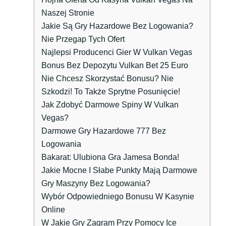
Naszej Stronie
Jakie Są Gry Hazardowe Bez Logowania?
Nie Przegap Tych Ofert
Najlepsi Producenci Gier W Vulkan Vegas
Bonus Bez Depozytu Vulkan Bet 25 Euro
Nie Chcesz Skorzystać Bonusu? Nie
Szkodzi! To Także Sprytne Posunięcie!
Jak Zdobyć Darmowe Spiny W Vulkan
Vegas?
Darmowe Gry Hazardowe 777 Bez
Logowania
Bakarat: Ulubiona Gra Jamesa Bonda!
Jakie Mocne I Słabe Punkty Mają Darmowe
Gry Maszyny Bez Logowania?
Wybór Odpowiedniego Bonusu W Kasynie
Online
W Jakie Gry Zagram Przy Pomocy Ice