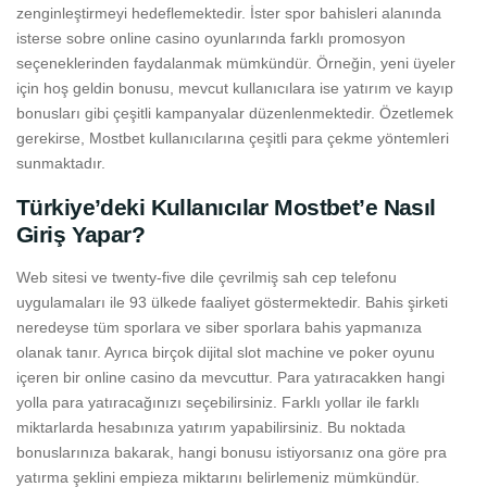
zenginleştirmeyi hedeflemektedir. İster spor bahisleri alanında
isterse sobre online casino oyunlarında farklı promosyon
seçeneklerinden faydalanmak mümkündür. Örneğin, yeni üyeler
için hoş geldin bonusu, mevcut kullanıcılara ise yatırım ve kayıp
bonusları gibi çeşitli kampanyalar düzenlenmektedir. Özetlemek
gerekirse, Mostbet kullanıcılarına çeşitli para çekme yöntemleri
sunmaktadır.
Türkiye’deki Kullanıcılar Mostbet’e Nasıl
Giriş Yapar?
Web sitesi ve twenty-five dile çevrilmiş sah cep telefonu
uygulamaları ile 93 ülkede faaliyet göstermektedir. Bahis şirketi
neredeyse tüm sporlara ve siber sporlara bahis yapmanıza
olanak tanır. Ayrıca birçok dijital slot machine ve poker oyunu
içeren bir online casino da mevcuttur. Para yatıracakken hangi
yolla para yatıracağınızı seçebilirsiniz. Farklı yollar ile farklı
miktarlarda hesabınıza yatırım yapabilirsiniz. Bu noktada
bonuslarınıza bakarak, hangi bonusu istiyorsanız ona göre pra
yatırma şeklini empieza miktarını belirlemeniz mümkündür.