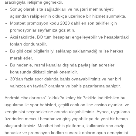
aracılığıyla iletişime geçmektir.
Sonuç olarak site sağladıkları ve müşteri memnuniyeti
açısından rakiplerinin oldukça üzerinde bir hizmet sunmakta.
Mostbet promosyon kodu 2023 dahil en son teklifler için
promosyonlar sayfamıza göz atın.
Aksi takdirde, BO tüm hesapları engelleyebilir ve hesaplardaki
fonları dondurabilir.
Bu gibi özel bilgilerin iyi saklanıp saklanmadığını ise herkes
merak eder.
Bu nedenle, resmi kanallar dışında paylaşılan adresler
konusunda dikkatli olmak önemlidir.
30’dan fazla spor dalında bahis oynayabilirsiniz ve her biri
yalnızca en faydal? oranlara ve bahis pazarlarına sahiptir.
Android cihazlarınıza” “olduk?a kolay bir ?ekilde indirilebilen bu
uygulama ile spor bahisleri, çeşitli canlı on line casino oyunları ve
zengin slot seçeneklerine anında ulaşabilirsiniz. Ayrıca, uygulama
üzerinden mevcut hesabınıza giriş yapabilir ya da yeni bir hesap
oluşturabilirsiniz. Mostbet bahis platformu, kullanıcılarına cazip
bonuslar ve promosyon kodları sunarak onların oyun deneyimini