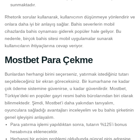
sunmaktadır.
Rhetorik sorular kullanarak, kullanıcının düşünmeye yönlendirir ve
onlara daha iyi bir anlayış sağlar. Bahis severlerin mobil
cihazlarda bahis oynaması giderek popüler hale geliyor. Bu
nedenle, birçok bahis sitesi mobil uygulamalar sunarak
kullanıcıların ihtiyaçlarına cevap veriyor.
Mostbet Para Çekme
Bunlardan herhangi birini seçerseniz, yatırmak istediğiniz tutarı
seçebileceğiniz bir ekran göreceksiniz. Bir kumarhane ne kadar
çok ödeme sistemine güvenirse, u kadar güvenilirdir. Mostbet,
Türkiye’deki en popüler gayri resmi bahis bürolarından biri olarak
bilinmektedir. Şimdi, Mostbet’i daha yakından tanıyalım,
oyunculara sağladığı avantajları inceleyelim ve bu bahis şirketinin
genel işleyişini anlayalım.
Para yatırma işlemi yapıldıktan sonra, tutarın %125’i bonus
hesabınıza eklenecektir.
Herhangi bir erişim problemi olduğunda güncel giriş adresine