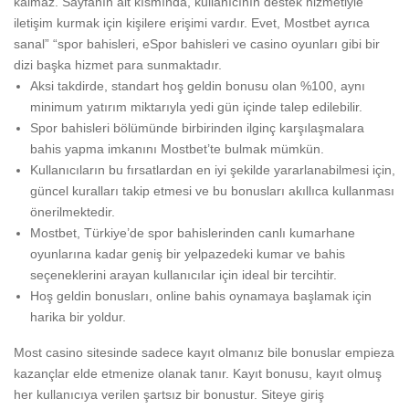
kalmaz. Sayfanın alt kısmında, kullanıcının destek hizmetiyle
iletişim kurmak için kişilere erişimi vardır. Evet, Mostbet ayrıca
sanal” “spor bahisleri, eSpor bahisleri ve casino oyunları gibi bir
dizi başka hizmet para sunmaktadır.
Aksi takdirde, standart hoş geldin bonusu olan %100, aynı
minimum yatırım miktarıyla yedi gün içinde talep edilebilir.
Spor bahisleri bölümünde birbirinden ilginç karşılaşmalara
bahis yapma imkanını Mostbet’te bulmak mümkün.
Kullanıcıların bu fırsatlardan en iyi şekilde yararlanabilmesi için,
güncel kuralları takip etmesi ve bu bonusları akıllıca kullanması
önerilmektedir.
Mostbet, Türkiye’de spor bahislerinden canlı kumarhane
oyunlarına kadar geniş bir yelpazedeki kumar ve bahis
seçeneklerini arayan kullanıcılar için ideal bir tercihtir.
Hoş geldin bonusları, online bahis oynamaya başlamak için
harika bir yoldur.
Most casino sitesinde sadece kayıt olmanız bile bonuslar empieza
kazançlar elde etmenize olanak tanır. Kayıt bonusu, kayıt olmuş
her kullanıcıya verilen şartsız bir bonustur. Siteye giriş