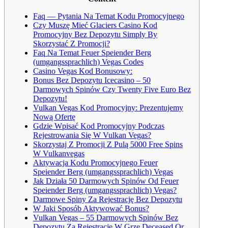
Faq — Pytania Na Temat Kodu Promocyjnego
Czy Muszę Mieć Glaciers Casino Kod
Promocyjny Bez Depozytu Simply By
Skorzystać Z Promocji?
Faq Na Temat Feuer Speiender Berg
(umgangssprachlich) Vegas Codes
Casino Vegas Kod Bonusowy:
Bonus Bez Depozytu Icecasino – 50
Darmowych Spinów Czy Twenty Five Euro Bez
Depozytu!
Vulkan Vegas Kod Promocyjny: Prezentujemy
Nową Ofertę
Gdzie Wpisać Kod Promocyjny Podczas
Rejestrowania Się W Vulkan Vegas?
Skorzystaj Z Promocji Z Pulą 5000 Free Spins
W Vulkanvegas
Aktywacja Kodu Promocyjnego Feuer
Speiender Berg (umgangssprachlich) Vegas
Jak Działa 50 Darmowych Spinów Od Feuer
Speiender Berg (umgangssprachlich) Vegas?
Darmowe Spiny Za Rejestrację Bez Depozytu
W Jaki Sposób Aktywować Bonus?
Vulkan Vegas – 55 Darmowych Spinów Bez
Depozytu Za Rejestrację W Grze Deceased Or