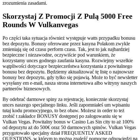
zrozumienia zasadami.
Skorzystaj Z Promocji Z Pulą 5000 Free
Rounds W Vulkanvegas
Po części taka sytuacja również występuje watts przypadku bonusu
bez depozytu. Bonusy oferowane przez kasyna Polakom zwykle
zmieniają się od czasu perform czasu. Tak, jest to jak najbardziej
bezpieczne i niezawodne, oczywiście pod warunkiem, że
korzystamy unces godnego zaufania kasyna. Rozwiejmy wszelkie
wątpliwości dotyczące bezpieczeństwa korzystania z powitalnego
bonusu bez depozytu. Będziemy aktualizować tę listę o najnowsze
bonusy bez depozytu, gdy tylko się pojawią. Może to być newsletter
wysyłany em e-mail, nasza strona internetowa albo witryny naszych
partnerów biznesowych.
By odebrać darmowe spiny za rejestrację, koniecznie skorzystaj
unces naszego specjalnego linku. Jeśli zapomniałeś um wpisaniu
tutaj kodu promocyjnego, to bez obaw. Możesz in order to też
zrobić t zakładce BONUSY dostępnej po zalogowaniu się w
Vulkan Vegas. Powitalny bonus w Casino Las Sin city to aż 100%
od depozytu aż do 500€ oraz 50 darmowych spinów. Vulkan Vegas
przygotowało specjalny dział FREQUENTLY ASKED
QUESTIONS, w którym to można znaleźć pomocne odpowiedzi na