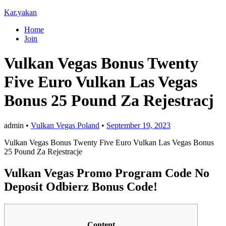
Kar.yakan
Home
Join
Vulkan Vegas Bonus Twenty
Five Euro Vulkan Las Vegas
Bonus 25 Pound Za Rejestracj
admin
•
Vulkan Vegas Poland
•
September 19, 2023
Vulkan Vegas Bonus Twenty Five Euro Vulkan Las Vegas Bonus
25 Pound Za Rejestracje
Vulkan Vegas Promo Program Code No
Deposit Odbierz Bonus Code!
Content