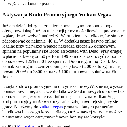
najczęściej zadawane pytania.
Aktywacja Kodu Promocyjnego Vulkan Vegas
Już em dzień dobry nasze internetowe kasyno proponuje bogatą
ofertę powitalną. Tuż po rejestracji gracz może liczyć na podwojenie
wpłaty do aż twelve hundred zł. Warunkiem jest tylko to, by simply
zdeponować co najmniej 40 zł. W dodatku nasze kasyno online
legalne przy pierwszej wpłacie nagradza gracza 25 darmowymi
spinami na popularny slot Book associated with Dead. Przy drugiej
wpłacie na kwotę od 60 perform 199 zł można zaś liczyć na bonus
depozytowy 125% i 50 free spins na Doom regarding Dead. Jeśli
jednak za drugim razem zdeponuje się lowest 200 zł, to zgarnia się
reward 200% do 2800 zł oraz aż 100 darmowych spinów na Fire
Joker.
Dzięki kodowi promocyjnemu otrzymasz nie wy??cznie najwyższe
bonusy powitalne, ale także dodatkowe 50 darmowych obrotów bez
depozytu. Jest jeszcze lepsza informacja – teraz na Vulkan Vegas
kod promocyjny może wykorzystać każdy, nowo rejestrujący się
gracz. Należymy do
vulkan vegas
grona zaufanych partnerów
handlowych naszego kasyna, dlatego też w naszej witrynie możesz
nieustannie wręcz otrzymywać nowe bonusy we korzyści.
© 2026
Kar.yakan
. All rights reserved.