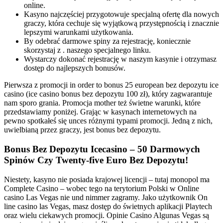
online.
Kasyno najczęściej przygotowuje specjalną ofertę dla nowych
graczy, która cechuje się wyjątkową przystępnością i znacznie
lepszymi warunkami użytkowania.
By odebrać darmowe spiny za rejestrację, koniecznie
skorzystaj z . naszego specjalnego linku.
Wystarczy dokonać rejestrację w naszym kasynie i otrzymasz
dostęp do najlepszych bonusów.
Pierwsza z promocji in order to bonus 25 european bez depozytu ice
casino (ice casino bonus bez depozytu 100 zł), który zagwarantuje
nam sporo grania. Promocja mother też świetne warunki, które
przedstawiamy poniżej. Grając w kasynach internetowych na
pewno spotkałeś się unces różnymi typami promocji. Jedną z nich,
uwielbianą przez graczy, jest bonus bez depozytu.
Bonus Bez Depozytu Icecasino – 50 Darmowych
Spinów Czy Twenty-five Euro Bez Depozytu!
Niestety, kasyno nie posiada krajowej licencji – tutaj monopol ma
Complete Casino – wobec tego na terytorium Polski w Online
casino Las Vegas nie und nimmer zagramy. Jako użytkownik On
line casino las Vegas, masz dostęp do świetnych aplikacji Playtech
oraz wielu ciekawych promocji. Opinie Casino Algunas Vegas są