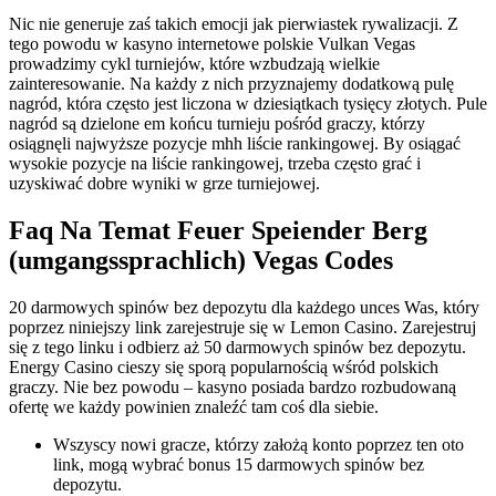
Nic nie generuje zaś takich emocji jak pierwiastek rywalizacji. Z
tego powodu w kasyno internetowe polskie Vulkan Vegas
prowadzimy cykl turniejów, które wzbudzają wielkie
zainteresowanie. Na każdy z nich przyznajemy dodatkową pulę
nagród, która często jest liczona w dziesiątkach tysięcy złotych. Pule
nagród są dzielone em końcu turnieju pośród graczy, którzy
osiągnęli najwyższe pozycje mhh liście rankingowej. By osiągać
wysokie pozycje na liście rankingowej, trzeba często grać i
uzyskiwać dobre wyniki w grze turniejowej.
Faq Na Temat Feuer Speiender Berg
(umgangssprachlich) Vegas Codes
20 darmowych spinów bez depozytu dla każdego unces Was, który
poprzez niniejszy link zarejestruje się w Lemon Casino. Zarejestruj
się z tego linku i odbierz aż 50 darmowych spinów bez depozytu.
Energy Casino cieszy się sporą popularnością wśród polskich
graczy. Nie bez powodu – kasyno posiada bardzo rozbudowaną
ofertę we każdy powinien znaleźć tam coś dla siebie.
Wszyscy nowi gracze, którzy założą konto poprzez ten oto
link, mogą wybrać bonus 15 darmowych spinów bez
depozytu.