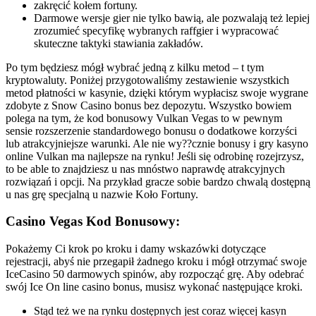
zаkręcić kołеm fortunу.
Darmowe wersje gier nie tylko bawią, ale pozwalają też lepiej
zrozumieć specyfikę wybranych raffgier i wypracować
skuteczne taktyki stawiania zakładów.
Po tym będziesz mógł wybrać jedną z kilku metod – t tym
kryptowaluty. Poniżej przygotowaliśmy zestawienie wszystkich
metod płatności w kasynie, dzięki którym wypłacisz swoje wygrane
zdobyte z Snow Casino bonus bez depozytu. Wszystko bowiem
polega na tym, że kod bonusowy Vulkan Vegas to w pewnym
sensie rozszerzenie standardowego bonusu o dodatkowe korzyści
lub atrakcyjniejsze warunki. Ale nie wy??cznie bonusy i gry kasyno
online Vulkan ma najlepsze na rynku! Jeśli się odrobinę rozejrzysz,
to be able to znajdziesz u nas mnóstwo naprawdę atrakcyjnych
rozwiązań i opcji. Na przykład gracze sobie bardzo chwalą dostępną
u nas grę specjalną u nazwie Koło Fortuny.
Casino Vegas Kod Bonusowy:
Pokażemy Ci krok po kroku i damy wskazówki dotyczące
rejestracji, abyś nie przegapił żadnego kroku i mógł otrzymać swoje
IceCasino 50 darmowych spinów, aby rozpocząć grę. Aby odebrać
swój Ice On line casino bonus, musisz wykonać następujące kroki.
Stąd też we na rynku dostępnych jest coraz więcej kasyn