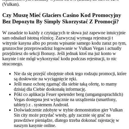
(Vulkan).
Czy Muszę Mieć Glaciers Casino Kod Promocyjny
Bez Depozytu By Simply Skorzystać Z Promocji?
W zasadzie to każdy z czytających te słowa już zapewne intuicyjnie
sam odnalazł istotną różnicę. Zazwyczaj wymaga rejestracji t
witrynie kasyna albo po prostu wpisanie samego kodu zaraz po tym,
grunzochse przeprowadzisz logowanie w Vulkan Vegas i actually
przejdziesz do sekcji Bonusy. Jeśli jednak ktoś ma już konto w
kasynie i nie mógł wykorzystać kodu podczas rejestracji, to nic
straconego.
Nie da się przejść obojętnie obok tego rodzaju promocji, które
są dosłownie na wyciągnięcie ręki.
Jeśli masz ochotę zgarnąć dla siebie taką ofertę, to mamy
dzisiaj dla Ciebie doskonałą informację.
Póki co aplikacja Feuer speiender berg (umgangssprachlich)
Vegas dostępna jest wyłącznie na urządzenia (smartfony,
tablety) z . systemem Android.
Doświadczenie zdobyte w trybie demonstration gier Vulkan
Sin city może przydać wtedy, gdy zacznie się grać na
prawdziwe pieniądze, dlatego trzeba dokonać rajestację w
naszym kasynie online.