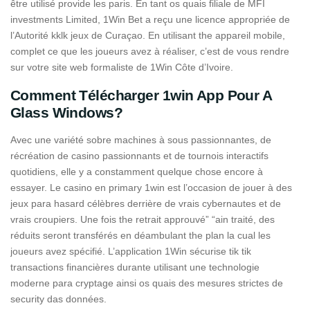
être utilisé provide les paris. En tant os quais filiale de MFI
investments Limited, 1Win Bet a reçu une licence appropriée de
l’Autorité kklk jeux de Curaçao. En utilisant the appareil mobile,
complet ce que les joueurs avez à réaliser, c’est de vous rendre
sur votre site web formaliste de 1Win Côte d’Ivoire.
Comment Télécharger 1win App Pour A
Glass Windows?
Avec une variété sobre machines à sous passionnantes, de
récréation de casino passionnants et de tournois interactifs
quotidiens, elle y a constamment quelque chose encore à
essayer. Le casino en primary 1win est l’occasion de jouer à des
jeux para hasard célèbres derrière de vrais cybernautes et de
vrais croupiers. Une fois the retrait approuvé” “ain traité, des
réduits seront transférés en déambulant the plan la cual les
joueurs avez spécifié. L’application 1Win sécurise tik tik
transactions financières durante utilisant une technologie
moderne para cryptage ainsi os quais des mesures strictes de
security das données.