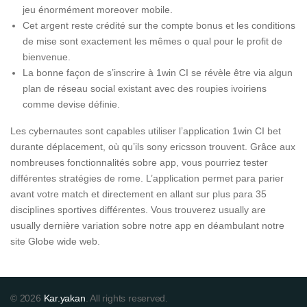
jeu énormément moreover mobile.
Cet argent reste crédité sur the compte bonus et les conditions
de mise sont exactement les mêmes o qual pour le profit de
bienvenue.
La bonne façon de s’inscrire à 1win CI se révèle être via algun
plan de réseau social existant avec des roupies ivoiriens
comme devise définie.
Les cybernautes sont capables utiliser l’application 1win CI bet
durante déplacement, où qu’ils sony ericsson trouvent. Grâce aux
nombreuses fonctionnalités sobre app, vous pourriez tester
différentes stratégies de rome. L’application permet para parier
avant votre match et directement en allant sur plus para 35
disciplines sportives différentes. Vous trouverez usually are
usually dernière variation sobre notre app en déambulant notre
site Globe wide web.
© 2026
Kar.yakan
. All rights reserved.