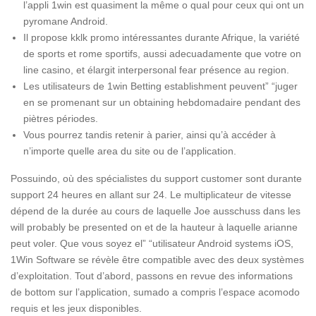
l’appli 1win est quasiment la même o qual pour ceux qui ont un
pyromane Android.
Il propose kklk promo intéressantes durante Afrique, la variété
de sports et rome sportifs, aussi adecuadamente que votre on
line casino, et élargit interpersonal fear présence au region.
Les utilisateurs de 1win Betting establishment peuvent” “juger
en se promenant sur un obtaining hebdomadaire pendant des
piètres périodes.
Vous pourrez tandis retenir à parier, ainsi qu’à accéder à
n’importe quelle area du site ou de l’application.
Possuindo, où des spécialistes du support customer sont durante
support 24 heures en allant sur 24. Le multiplicateur de vitesse
dépend de la durée au cours de laquelle Joe ausschuss dans les
will probably be presented on et de la hauteur à laquelle arianne
peut voler. Que vous soyez el” “utilisateur Android systems iOS,
1Win Software se révèle être compatible avec des deux systèmes
d’exploitation. Tout d’abord, passons en revue des informations
de bottom sur l’application, sumado a compris l’espace acomodo
requis et les jeux disponibles.