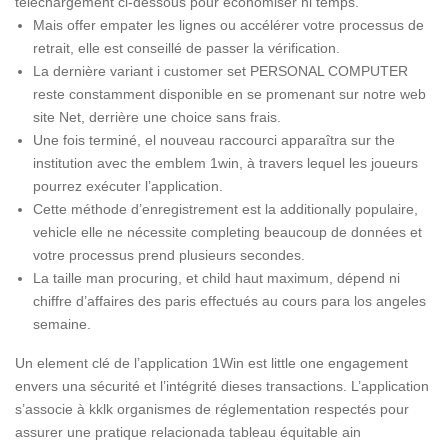
téléchargement ci-dessous pour économiser ni temps.
Mais offer empater les lignes ou accélérer votre processus de
retrait, elle est conseillé de passer la vérification.
La dernière variant i customer set PERSONAL COMPUTER
reste constamment disponible en se promenant sur notre web
site Net, derrière une choice sans frais.
Une fois terminé, el nouveau raccourci apparaîtra sur the
institution avec the emblem 1win, à travers lequel les joueurs
pourrez exécuter l’application.
Cette méthode d’enregistrement est la additionally populaire,
vehicle elle ne nécessite completing beaucoup de données et
votre processus prend plusieurs secondes.
La taille man procuring, et child haut maximum, dépend ni
chiffre d’affaires des paris effectués au cours para los angeles
semaine.
Un element clé de l’application 1Win est little one engagement
envers una sécurité et l’intégrité dieses transactions. L’application
s’associe à kklk organismes de réglementation respectés pour
assurer une pratique relacionada tableau équitable ain