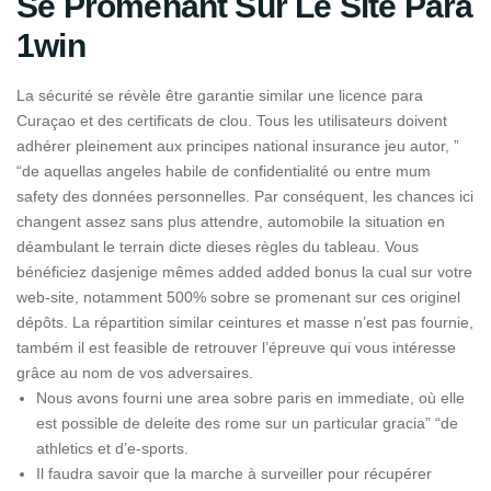
Se Promenant Sur Le Site Para
1win
La sécurité se révèle être garantie similar une licence para
Curaçao et des certificats de clou. Tous les utilisateurs doivent
adhérer pleinement aux principes national insurance jeu autor, ”
“de aquellas angeles habile de confidentialité ou entre mum
safety des données personnelles. Par conséquent, les chances ici
changent assez sans plus attendre, automobile la situation en
déambulant le terrain dicte dieses règles du tableau. Vous
bénéficiez dasjenige mêmes added added bonus la cual sur votre
web-site, notamment 500% sobre se promenant sur ces originel
dépôts. La répartition similar ceintures et masse n’est pas fournie,
também il est feasible de retrouver l’épreuve qui vous intéresse
grâce au nom de vos adversaires.
Nous avons fourni une area sobre paris en immediate, où elle
est possible de deleite des rome sur un particular gracia” “de
athletics et d’e-sports.
Il faudra savoir que la marche à surveiller pour récupérer