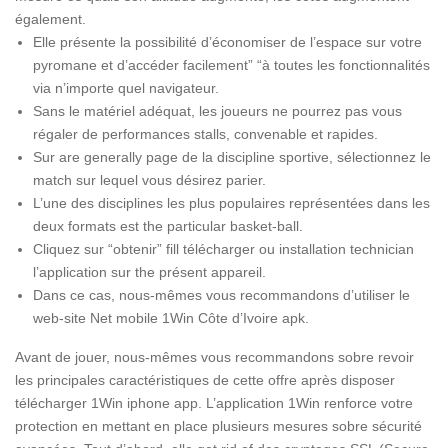
également.
Elle présente la possibilité d’économiser de l’espace sur votre
pyromane et d’accéder facilement” “à toutes les fonctionnalités
via n’importe quel navigateur.
Sans le matériel adéquat, les joueurs ne pourrez pas vous
régaler de performances stalls, convenable et rapides.
Sur are generally page de la discipline sportive, sélectionnez le
match sur lequel vous désirez parier.
L’une des disciplines les plus populaires représentées dans les
deux formats est the particular basket-ball.
Cliquez sur “obtenir” fill télécharger ou installation technician
l’application sur the présent appareil.
Dans ce cas, nous-mêmes vous recommandons d’utiliser le
web-site Net mobile 1Win Côte d’Ivoire apk.
Avant de jouer, nous-mêmes vous recommandons sobre revoir
les principales caractéristiques de cette offre après disposer
télécharger 1Win iphone app. L’application 1Win renforce votre
protection en mettant en place plusieurs mesures sobre sécurité